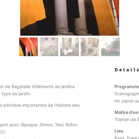
Detail
on de Bagatelle d’éléments de jardins
Programm
 type de jardin.
Scénographi
de Japon au
es périodes importantes de l’histoire des
Maître d’o
Trianon de 
japon avec l’époque Jômon, Yaoi, Kofun
Lieu
JC)
Paris, Franc