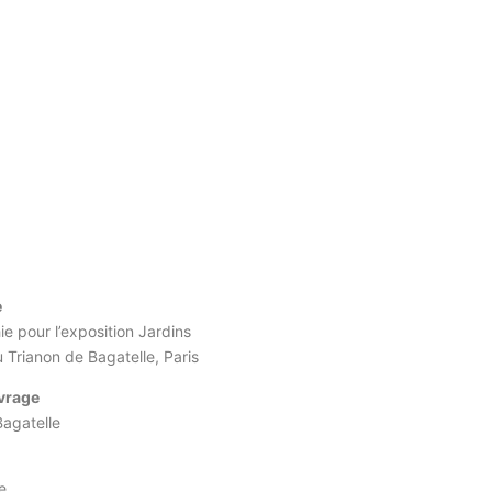
s
e
e pour l’exposition Jardins
 Trianon de Bagatelle, Paris
uvrage
Bagatelle
e