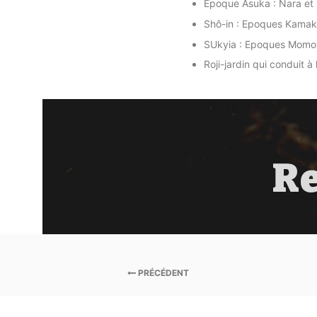
Epoque Asuka : Nara et
Shô-in : Epoques Kamak
SUkyia : Epoques Momo
Roji-jardin qui conduit à
R
PRÉCÉDENT