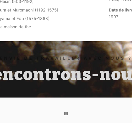
 Héian (503-1192)
ura et Muromachi (1192-1575)
Date de liv
1997
yama et Edo (1575-1868)
 la maison de thé
ENVIE DE TRAVAILLER AVEC NOUS 
encontrons-nous