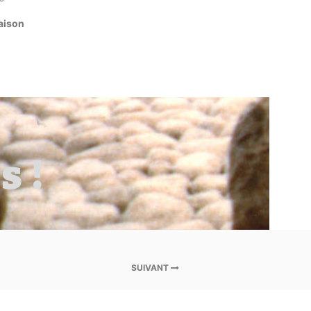
raison
?
 !
SUIVANT